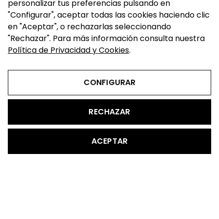
9 de noviembre de 2023
0 comentario
personalizar tus preferencias pulsando en
"Configurar", aceptar todas las cookies haciendo clic
en "Aceptar", o rechazarlas seleccionando
"Rechazar". Para más información consulta nuestra
Política de Privacidad y Cookies
.
CONFIGURAR
RECHAZAR
ACEPTAR
@2023 - todos los derechos reservados
WCJ
Aviso legal
|
Políticas de Cookies
|
Políticas de Privacidad
Aviso Legal
Política de Privacidad y Cookies