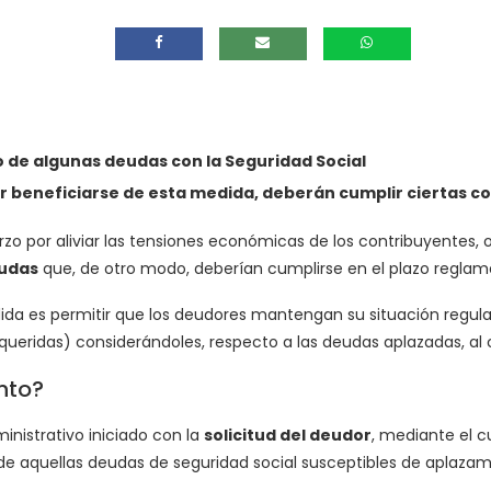
o de algunas deudas con la Seguridad Social
r beneficiarse de esta medida, deberán cumplir ciertas c
rzo por aliviar las tensiones económicas de los contribuyentes, 
eudas
que, de otro modo, deberían cumplirse en el plazo reglam
edida es permitir que los deudores mantengan su situación regu
ueridas) considerándoles, respecto a las deudas aplazadas, al 
nto?
nistrativo iniciado con la
solicitud del deudor
, mediante el c
de aquellas deudas de seguridad social susceptibles de aplaza