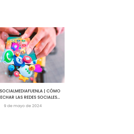
OCIALMEDIAFUENLA | CÓMO
#HERRAMIENTASDIGITAL
CHAR LAS REDES SOCIALES...
| HERRAMIENTAS ESENCIALE
LLEVAR TU...
9 de mayo de 2024
7 de mayo de 2024