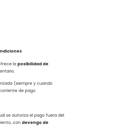
ondiciones
ofrece la
posibilidad de
entario.
larizada (siempre y cuando
corriente de pago.
ual se autoriza el pago fuera del
miento, con
devengo de