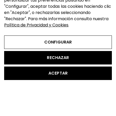
personalizar tus preferencias pulsando en
the next time I comment.
"Configurar", aceptar todas las cookies haciendo clic
en "Aceptar", o rechazarlas seleccionando
"Rechazar". Para más información consulta nuestra
Política de Privacidad y Cookies
.
CONFIGURAR
RECHAZAR
ACEPTAR
@2023 - todos los derechos reservados
WCJ
Aviso legal
|
Políticas de Cookies
|
Políticas de Privacidad
Aviso Legal
Política de Privacidad y Cookies