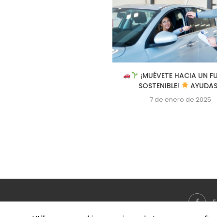
A LAS EMPRESAS INDUSTRIALES
¡MUÉVETE HACIA UN F
MADRILEÑAS PARA LA...
SOSTENIBLE!
AYUDAS.
28 de junio de 2024
7 de enero de 2025