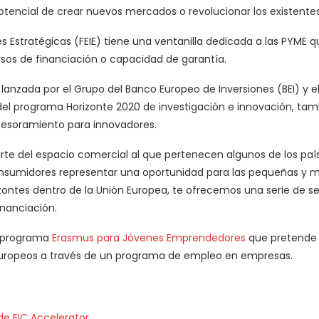
otencial de crear nuevos mercados o revolucionar los existentes
s Estratégicas (FEIE) tiene una ventanilla dedicada a las PYME 
rsos de financiación o capacidad de garantía.
a lanzada por el Grupo del Banco Europeo de Inversiones (BEI) y e
el programa Horizonte 2020 de investigación e innovación, ta
asesoramiento para innovadores.
te del espacio comercial al que pertenecen algunos de los paí
nsumidores representar una oportunidad para las pequeñas y m
ontes dentro de la Unión Europea, te ofrecemos una serie de se
nanciación.
l programa
Erasmus para Jóvenes Emprendedores
que pretende 
uropeos a través de un programa de empleo en empresas.
de EIC Accelerator