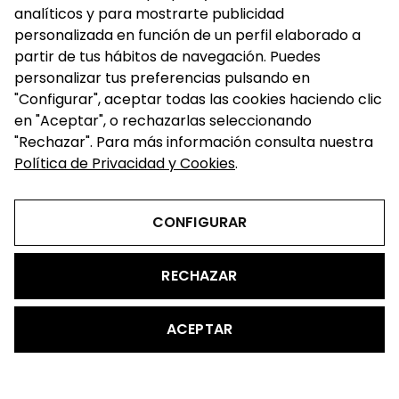
analíticos y para mostrarte publicidad
personalizada en función de un perfil elaborado a
partir de tus hábitos de navegación. Puedes
personalizar tus preferencias pulsando en
Save my name, email, and website in this browser for
the next time I comment.
"Configurar", aceptar todas las cookies haciendo clic
en "Aceptar", o rechazarlas seleccionando
"Rechazar". Para más información consulta nuestra
Política de Privacidad y Cookies
.
CONFIGURAR
RECHAZAR
ACEPTAR
@2023 - todos los derechos reservados
WCJ
Aviso legal
|
Políticas de Cookies
|
Políticas de Privacidad